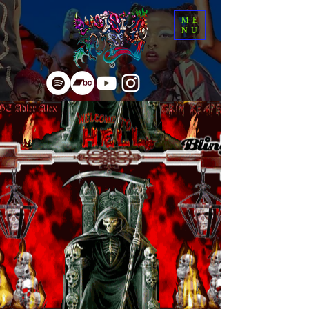
ME
NU